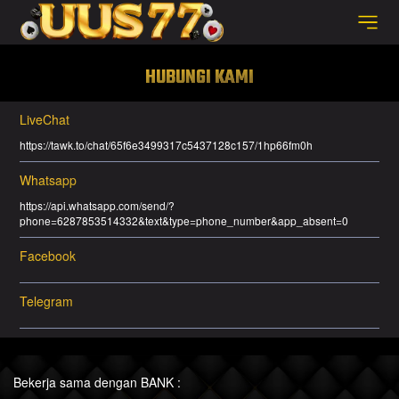
HUBUNGI KAMI
LiveChat
https://tawk.to/chat/65f6e3499317c5437128c157/1hp66fm0h
Whatsapp
https://api.whatsapp.com/send/?
phone=6287853514332&text&type=phone_number&app_absent=0
Facebook
Telegram
Bekerja sama dengan BANK :