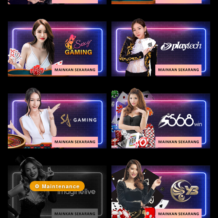
⚙ Maintenance