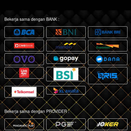
Bekerja sama dengan BANK :
Bekerja sama dengan PROVIDER :